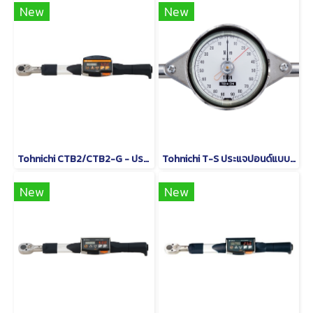
New
New
Tohnichi CTB2/CTB2-G - ประแจปอนด์แบบดิจิทัล
Tohnichi T-S ประแจปอนด์แบบหน้าปัดชนิดด้ามจับรูปตัว T
New
New