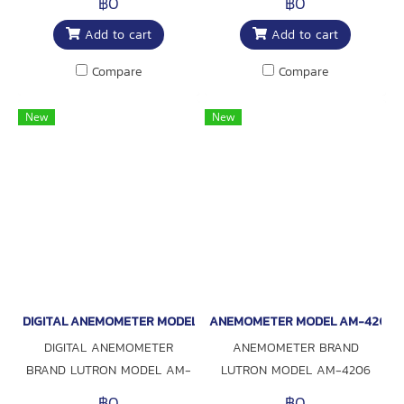
฿0
฿0
อุณหภูมิ 0 to 50°C หน่วยวัด
Add to cart
Add to cart
ความเร็วลม m/s, km/h, ft/min,
knots, mile/h มีฟังก์ชั่นเรียกดูค่า
Compare
Compare
Max, Min หรือ Hold ค่าหน้าจอได้
และปิดเครื่องอัตโนมัติเมื่อไม่ใช้งาน
New
New
ยี่ห้อ Lutron
DIGITAL ANEMOMETER MODEL AM-4200
ANEMOMETER MODEL AM-4206
DIGITAL ANEMOMETER
ANEMOMETER BRAND
BRAND LUTRON MODEL AM-
LUTRON MODEL AM-4206
4200
฿0
฿0