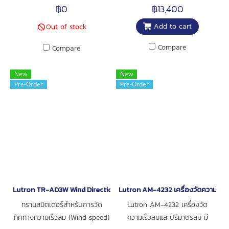
range 0.5 to 50 m/s Output
speed) in the kit with a wind
฿0
฿13,400
signal: 4 to 20 mA, DC. Cable
direction rudder. Measuring
Add to cart
Out of stock
length : 1M
range (Range) 0 to 360
degrees . Output signal: 4 to
Compare
Compare
20 mA, DC.
New
New
Pre-Order
Pre-Order
Lutron TR-AD3W Wind Direction Transmitter
Lutron AM-4232 เครื่องวัดความเร็
ทรานสมิตเตอร์สำหรับการวัด
Lutron AM-4232 เครื่องวัด
ทิศทางความเร็วลม (Wind speed)
ความเร็วลมและปริมาตรลม มี