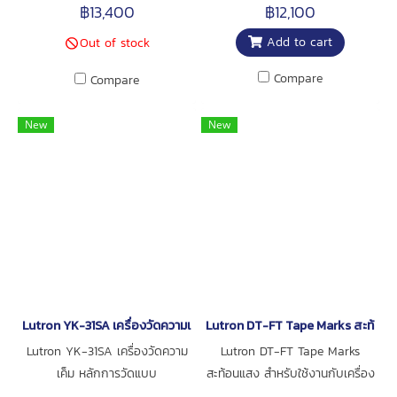
ในชุดมาพร้อมหางเสือแบบ Wind
พัดลมขนาดเล็ก ขนาด Φ35mm
฿13,400
฿12,100
direction ช่วงการวัด (Range) 0
โพรบยาว 620mm. หน่วยการวัด
Add to cart
Out of stock
to 360 degrees ส่งสัญญาณ
Air velocity : m/s, Km/h,
Output: 4 to 20 mA, DC. ยี่ห้อ
Mile/h, Knot, Ft/min หน่วยการ
Compare
Compare
Lutron
วัด Air flow : CMM (m3/min.),
CFM (ft3/min.) สามารถวัด
New
New
อุณหภูมิโดยต่อกับ
Thermocouple Type: K, J และ
เชื่อมต่อ COMPUTER ด้วย
RS232/ USB PC COMPUTER
interface ยี่ห้อ Lutron
Lutron YK-31SA เครื่องวัดความเค็ม
Lutron DT-FT Tape Marks สะท้อน
Lutron YK-31SA เครื่องวัดความ
Lutron DT-FT Tape Marks
เค็ม หลักการวัดแบบ
สะท้อนแสง สำหรับใช้งานกับเครื่อง
Conductivity ฟังก์ชั่นชดเชย
วัดความเร็วรอบ Lutron รุ่น DT-