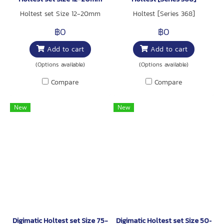
Holtest set Size 12-20mm
Holtest [Series 368]
฿0
฿0
Add to cart
Add to cart
(Options available)
(Options available)
Compare
Compare
New
New
Digimatic Holtest set Size 75-100mm
Digimatic Holtest set Size 50-7