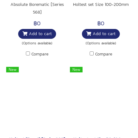
Absolute Borematic [Series
Holtest set Size 100-200mm
568]
฿0
฿0
Add to cart
Add to cart
(Options available)
(Options available)
Compare
Compare
New
New