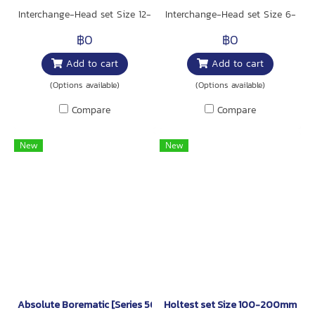
Interchange-Head set Size 12-
Interchange-Head set Size 6-
20mm
12mm
฿0
฿0
Add to cart
Add to cart
(Options available)
(Options available)
Compare
Compare
New
New
Absolute Borematic [Series 568]
Holtest set Size 100-200mm