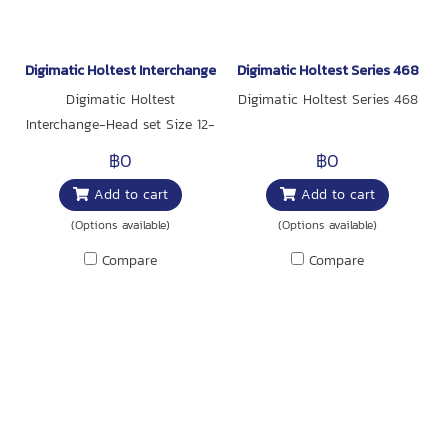
Digimatic Holtest Interchange-Head set Size 12-20mm
Digimatic Holtest Series 468
Digimatic Holtest
Digimatic Holtest Series 468
Interchange-Head set Size 12-
20mm
฿0
฿0
Add to cart
Add to cart
(Options available)
(Options available)
Compare
Compare