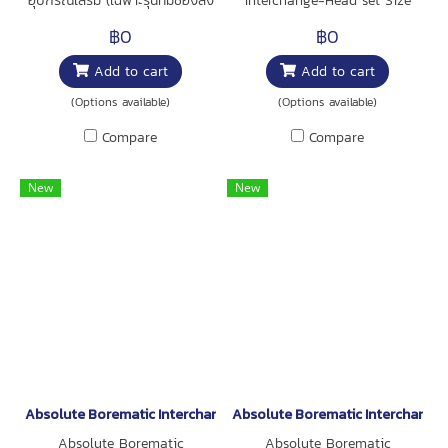
อุปกรณ์เสริม (เฉพาะรุ่นที่มีช่องส่ง
Interchange-Head set Size
สัญญาณ) สินค้ามาพร้อม
50-100mm
฿0
฿0
แบตเตอรี่รุ่น SR44 สามารถใช้งาน
Add to cart
Add to cart
ได้ 5,000 ชั่วโมง ในการใช้งาน
ปกติ จำนวน 1 ชิ้น และ
(Options available)
(Options available)
Inspection Certificate จำนวน 1
Compare
Compare
ใบ การใช้งาน : สำหรับวัดความ
กว้างของชิ้นงานด้านใน
New
New
Absolute Borematic Interchange-Head set Size 12-20mm
Absolute Borematic Interchange
Absolute Borematic
Absolute Borematic