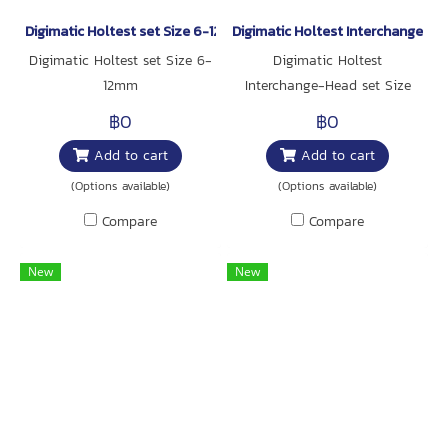
Digimatic Holtest set Size 6-12mm
Digimatic Holtest Interchange-
Digimatic Holtest set Size 6-
Digimatic Holtest
12mm
Interchange-Head set Size
100-200mm
฿0
฿0
Add to cart
Add to cart
(Options available)
(Options available)
Compare
Compare
New
New