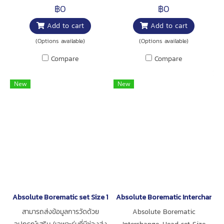
฿0
฿0
Add to cart
Add to cart
(Options available)
(Options available)
Compare
Compare
New
New
Absolute Borematic set Size 12-25mm
Absolute Borematic Interchange
สามารถส่งข้อมูลการวัดด้วย
Absolute Borematic