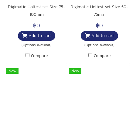
Digimatic Holtest set Size 75-
Digimatic Holtest set Size 50-
100mm
75mm
฿0
฿0
Add to cart
Add to cart
(Options available)
(Options available)
Compare
Compare
New
New