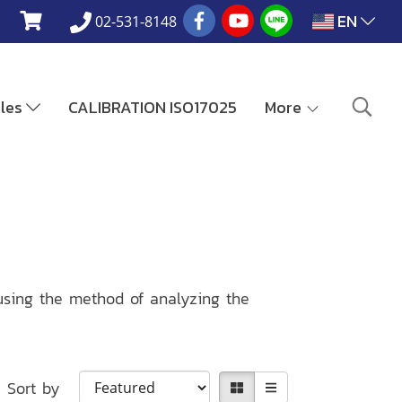
EN
02-531-8148
ales
CALIBRATION ISO17025
More
 using the method of analyzing the
Sort by