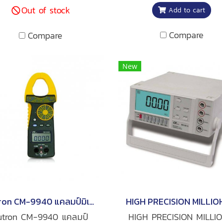
Out of stock
Add to cart
างตั้งแต่ 100 pF ถึง 11,111
DCA, Hz, OHM โหมด T
สวิตช์แบบเลื่อนใช้งานง่าย
RMS : ACV, ACA การเชื่อ
Compare
Compare
การปรับแต่งค่าการวัด ยี่ห้อ
แบบ RS-232 PC Interf
Lutron
อ่านค่าง่ายด้วยหน้าจอ 
ขนาดใหญ่ ยี่ห้อ Lutro
New
Lutron CM-9940 แคลมป์มิเตอร์ AC/DC 600A | AC/DC 600V
utron CM-9940 แคลมป์
HIGH PRECISION MILLI