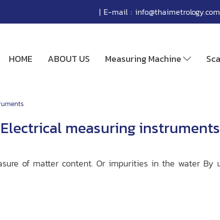
| E-mail :
info@thaimetrology.com
HOME
ABOUT US
Measuring Machine
Sc
truments
Electrical measuring instruments
sure of matter content. Or impurities in the water By