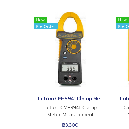
New
New
Pre-Order
Pre-O
Lutron CM-9941 Clamp Meter
Lutron CM-9941 Clamp
Ca
Meter Measurement
เ
function DCV, ACV, ACA,
ก
฿3,300
ohms, Diode, Hz,
ปร