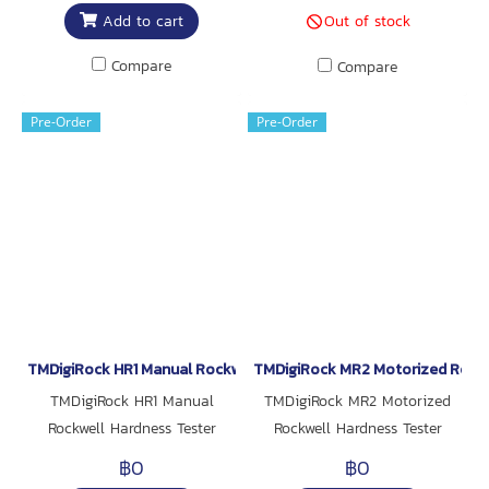
ผลิต งานตรวจสอบคุณภาพ และ
Add to cart
Out of stock
งานวิจัย
Compare
Compare
Pre-Order
Pre-Order
TMDigiRock HR1 Manual Rockwell Hardness Tester
TMDigiRock MR2 Motorized Rockw
TMDigiRock HR1 Manual
TMDigiRock MR2 Motorized
Rockwell Hardness Tester
Rockwell Hardness Tester
฿0
฿0