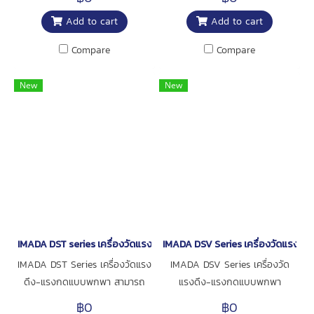
ยุโรป สำหรับประแจปอนด์ชนิดหัว
สเกลใหญ่ อ่านง่าย เหมาะสำหรับ
Add to cart
Add to cart
ถอดเปลี่ยนได้แบบเข็มหมุนที่
งานตรวจสอบ • ประแจแรงบิด
สามารถเชื่อมต่อได้ • รุ่น SCDB มา
ราคาประหยัด หัวสามารถถอด
Compare
Compare
พร้อมกับเข็มบอกค่าหน่วยความจำ
เปลี่ยนได้ตามลักษณะงาน • รุ่น
ที่สะดวก (เป็นมาตรฐาน) สำหรับ
CDB มาพร้อมเข็มบันทึกค่าสูงสุด
New
New
การจับค่าสูงสุดของแรงบิด • หน้า
(Memory Pointer) เป็นอุปกรณ์
ปัดสามารถขยับได้ • เข็มหมุนมีฝา
มาตรฐาน • เนื่องจากการบิดตัว
ครอบป้องกันรอบด้านเพื่อป้องกัน
ของวัสดุน้อย จึงช่วยลดความเมื่อย
ความเสียหายจากวัตถุภายนอก
ล้าของผู้ใช้งานเมื่อเทียบกับประแจ
ชนิดคานตรง • หน้าปัดสามารถ
หมุนปรับตำแหน่งได้ • หน้าปัดมีฝา
ครอบกันกระแทกรอบด้าน เพื่อ
ป้องกันความเสียหายจากสิ่งของ
ภายนอก (ยกเว้นรุ่น CDB300N
IMADA DST series เครื่องวัดแรงดึง-แรงกดแบบพกพา
IMADA DSV Series เครื่องวัดแรงด
และ CDB420N) • รุ่น CDB25N
IMADA DST Series เครื่องวัดแรง
IMADA DSV Series เครื่องวัด
ถึง 200N มาพร้อมด้ามจับเรซิน
ดึง-แรงกดแบบพกพา สามารถ
แรงดึง-แรงกดแบบพกพา
กันลื่น
เลือกแสดงหน่วยวัดได้ 3 หน่วย (N,
สามารถเลือกแสดงหน่วยวัดได้ 3
฿0
฿0