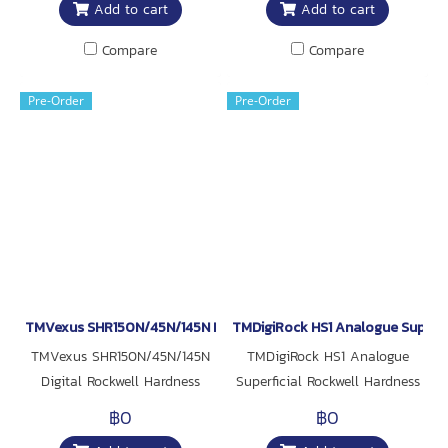
Add to cart
Add to cart
Compare
Compare
Pre-Order
Pre-Order
TMVexus SHR150N/45N/145N Digital Rockwell Hardness Tester
TMDigiRock HS1 Analogue Superfic
TMVexus SHR150N/45N/145N
TMDigiRock HS1 Analogue
Digital Rockwell Hardness
Superficial Rockwell Hardness
Tester
Tester
฿0
฿0