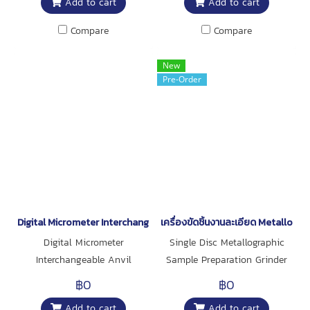
Add to cart
Add to cart
Compare
Compare
New
Pre-Order
Digital Micrometer Interchangeable Anvil
เครื่องขัดชิ้นงานละเอียด Metallogr
Digital Micrometer
Single Disc Metallographic
Interchangeable Anvil
Sample Preparation Grinder
and Polisher Stepless Speed
฿0
฿0
50-1000rpm
Add to cart
Add to cart