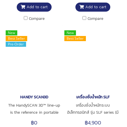
kgf, lbf) ฟังก์ชันการทำงาน:
หน่วย (N, kgf, lbf) ฟังก์ชันการ
Add to cart
Add to cart
Peak, Hold, Zero,
ทำงาน: Peak, Hold, Zero,
Positive/Reverse Display (การก
Positive/Reverse Display (การก
Compare
Compare
ลับจออัตโนมัติ) ฟังก์ชันแจ้งเตือน:
ลับจออัตโนมัติ) ฟังก์ชันแจ้งเตือน:
Low Battery Alert และ Over-
Low Battery Alert และ Over-
New
New
load Protection เพื่อป้องกัน
load Protection เพื่อป้องกัน
Best Seller
Best Seller
ความเสียหายของเซ็นเซอร์ หน้าจอ
ความเสียหายของเซ็นเซอร์ หน้าจอ
Pre-Order
LCD ขนาดใหญ่ พร้อมไฟ
LCD ขนาดใหญ่ พร้อม ไฟ
Backlight ช่วยให้อ่านค่าได้ชัดเจน
Backlight ช่วยให้อ่านค่าได้ชัดเจน
แม้ในที่แสงน้อย รองรับการเชื่อม
แม้ในที่แสงน้อย รองรับการเชื่อม
ต่อคอมพิวเตอร์ผ่านพอร์ต RS-
ต่อกับคอมพิวเตอร์ผ่านพอร์ต RS-
232 และ USB บันทึกข้อมูลได้
232 และ USB มาพร้อม Memory
สูงสุด 1,000 ค่า รองรับการใช้งาน
เก็บข้อมูลได้ 1,000 ค่า, รองรับ
แบบ Real-time และ Peak
การใช้งานแบบ Real-time และ
HANDY SCAN3D
เครื่องชั่งน้ำหนัก SLF
Measurement ปุ่มควบคุมแบบ
Peak Measurement โครงสร้าง
The HandySCAN 3D™ line-up
เครื่องชั่งน้ำหนักระบบ
Membrane ใช้งานง่าย ทนทาน
แข็งแรง น้ำหนักเบา เหมาะสำหรับ
is the reference in portable
อิเล็กทรอนิกส์ รุ่น SLF series (มี
โครงสร้างแข็งแรง น้ำหนักเบา
งานวัดแรงในงานอุตสาหกรรมและ
metrology‑grade 3D scanner.
จำนวนจำกัด)
เหมาะสำหรับงานวัดแรงในสายการ
งานวิจัย
฿0
฿4,900