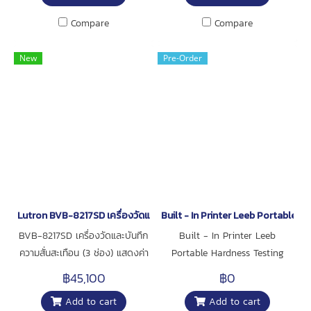
สาธารณรัฐประชาชนจีน - รับ
Compare
Compare
ประกันคุณภาพ 1 ปี
New
Pre-Order
Lutron BVB-8217SD เครื่องวัดและบันทึกความสั่นสะเทือน 3 Channels | 
Built - In Printer Leeb Portable
BVB-8217SD เครื่องวัดและบันทึก
Built - In Printer Leeb
ความสั่นสะเทือน (3 ช่อง) แสดงค่า
Portable Hardness Testing
การสั่นสะเทือนของแกน X, Y, Z
Equipment With RS232 /
฿45,100
฿0
(CH1 to CH3) ในเวลาเดียวกัน
Large Memory
Add to cart
Add to cart
รองรับการวัดความสั่นสะเทือนถึง