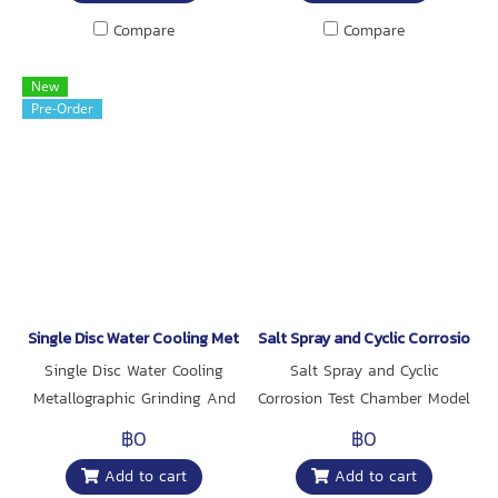
3 รูปแบบ ด้วยฟังก์ชั่นการวัด
Compare
Compare
Acceleration: 200 m/s2 |
Velocity : 200 mm/s |
New
Displacement (p-p): 2mm ใน
Pre-Order
ชุดมาพร้อมกับ เซนเซอร์แบบแม่
เหล็ก Magnetic base (VB-83 x
1) บันทึกข้อมูลลงบน SD Card
(รองรับ 1 ถึง 32 GB.) มีฟังก์ชั่น
Data hold, Record (Max., Min.)
Max hold, Peak value, RMS
และปิดเครื่องอัตโนมัติเมื่อไม่ใช้งาน
หน้าจอ LCD มีไฟ Backlight สี
Single Disc Water Cooling Metallographic Grinding And Polishing 
Salt Spray and Cyclic Corrosion
เขียว เชื่อมต่อกับ COMPUTER
Single Disc Water Cooling
Salt Spray and Cyclic
ด้วย RS232/USB PC interface
Metallographic Grinding And
Corrosion Test Chamber Model
ยี่ห้อ Lutron
Polishing Machine
iSalt-K800T Brand ARC
฿0
฿0
VISION
Add to cart
Add to cart