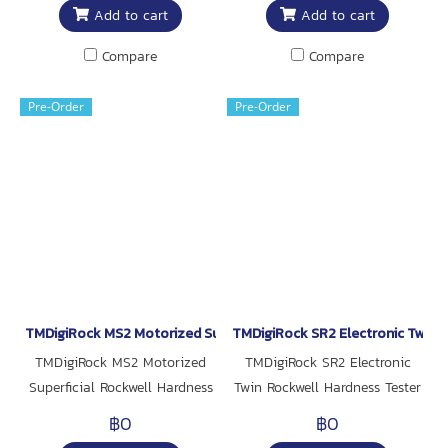
Add to cart
Add to cart
Compare
Compare
Pre-Order
Pre-Order
TMDigiRock MS2 Motorized Superficial Rockwell Hardness Tester
TMDigiRock SR2 Electronic Twin R
TMDigiRock MS2 Motorized
TMDigiRock SR2 Electronic
Superficial Rockwell Hardness
Twin Rockwell Hardness Tester
Tester
฿0
฿0