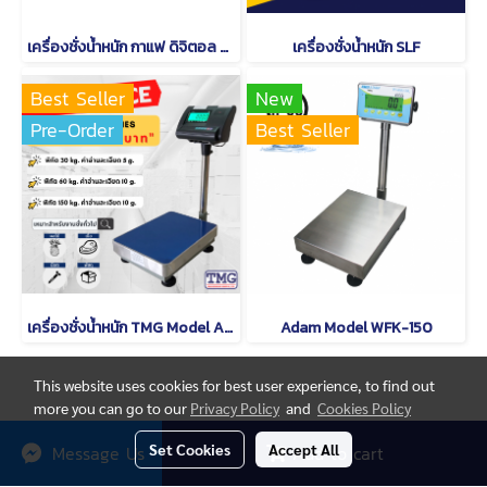
เครื่องชั่งน้ำหนัก กาแฟ ดิจิตอล CAMRY EK 2912 R
เครื่องชั่งน้ำหนัก SLF
Best Seller
New
Pre-Order
Best Seller
เครื่องชั่งน้ำหนัก TMG Model A12
Adam Model WFK-150
This website uses cookies for best user experience, to find out
more you can go to our
Privacy Policy
and
Cookies Policy
© Copyright thaimetrology.com 2026. All Rights Reserved.
Set Cookies
Accept All
Message Us
Add to cart
Powered by
MakeWebEasy.com