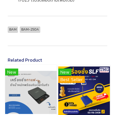
BAM
BAM-250A
Related Product
New
New
Best Seller