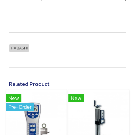
HABASHI
Related Product
New
New
Pre-Order