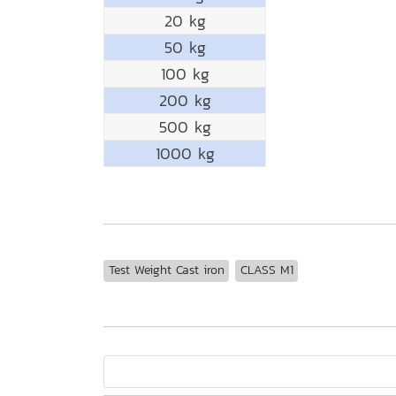
20 kg
50 kg
100 kg
200 kg
500 kg
1000 kg
Test Weight Cast iron
CLASS M1