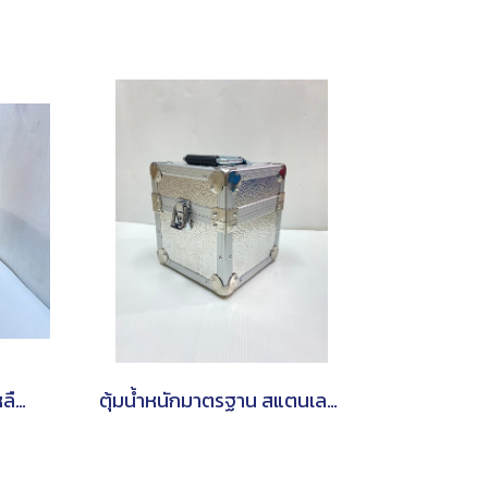
ตุ้มน้ำหนักมาตรฐาน ทองเหลือง (แบบชุด)
ตุ้มน้ำหนักมาตรฐาน สแตนเลส(แบบเดี่ยว)