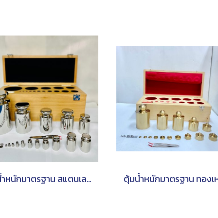
ตุ้มน้ำหนักมาตรฐาน สแตนเลส(แบบชุด)