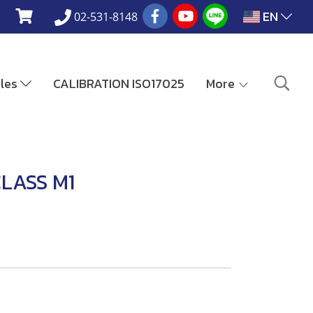
EN
02-531-8148
ales
CALIBRATION ISO17025
More
CLASS M1