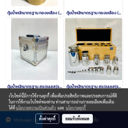
ตุ้มน้ำหนักมาตรฐาน ทองเหลือง (แบบเดี่ยว)
ตุ้มน้ำหนักมาตรฐาน ทองเหลือง (แบบชุด)
ตุ้มน้ำหนักมาตรฐาน สแตนเลส(แบบเดี่ยว)
ตุ้มน้ำหนักมาตรฐาน สแตนเลส(แบบชุด)
เว็บไซต์นี้มีการใช้งานคุกกี้ เพื่อเพิ่มประสิทธิภาพและประสบการณ์ที่ดี
ในการใช้งานเว็บไซต์ของท่าน ท่านสามารถอ่านรายละเอียดเพิ่มเติม
ได้ที่
นโยบายความเป็นส่วนตัว
และ
นโยบายคุกกี้
© Copyright thaimetrology.com 2026. All Rights Reserved.
ตั้งค่าคุกกี้
ยอมรับทั้งหมด
Message Us
สนใจสั่งซื้อ
Powered by
MakeWebEasy.com