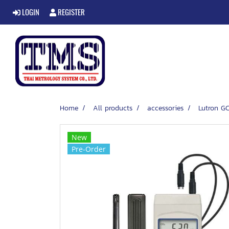
LOGIN
REGISTER
Home
All products
accessories
Lutron GC
New
Pre-Order