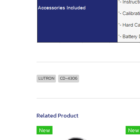
LUTRON
CD-4306
Related Product
New
New