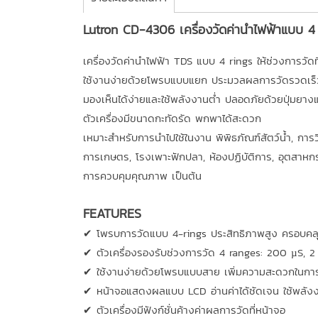
Lutron CD-4306 เครื่องวัดค่านำไฟฟ้าแบบ 4
เครื่องวัดค่านำไฟฟ้า TDS แบบ 4 rings ให้ช่วงการวัดท
ใช้งานง่ายด้วยโพรบแบบแยก ประมวลผลการวัดรวดเร็
มองเห็นได้ง่ายและใช้พลังงานต่ำ ปลอดภัยด้วยปุ่มยาง
ตัวเครื่องมีขนาดกะทัดรัด พกพาได้สะดวก
เหมาะสำหรับการนำไปใช้ในงาน พิพิธภัณฑ์สัตว์น้ำ, การ
การเกษตร, โรงเพาะฟักปลา, ห้องปฏิบัติการ, อุตสาหกร
การควบคุมคุณภาพ เป็นต้น
FEATURES
✔ โพรบการวัดแบบ 4-rings ประสิทธิภาพสูง ครอบคลุม
✔ ตัวเครื่องรองรับช่วงการวัด 4 ranges: 200 µS,
✔ ใช้งานง่ายด้วยโพรบแบบสาย เพิ่มความสะดวกในการ
✔ หน้าจอแสดงผลแบบ LCD อ่านค่าได้ชัดเจน ใช้พลังง
✔ ตัวเครื่องมีฟังก์ชั่นค้างค่าผลการวัดที่หน้าจอ