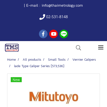
| E-mail :
info@thaimetrology.com
02-531-8148
Home
All products
Small Tools
Vernier Calipers
lade Type Caliper Series [573,536]
New