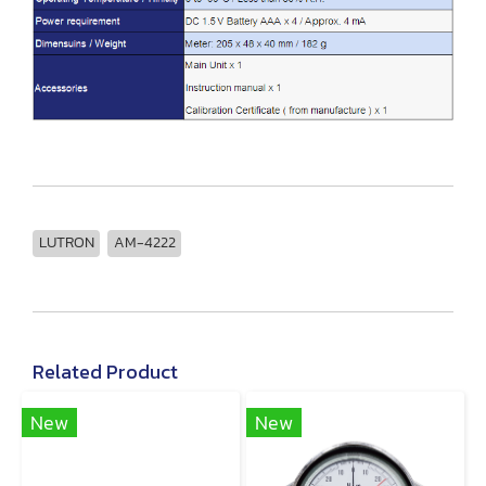
LUTRON
AM-4222
Related Product
New
New