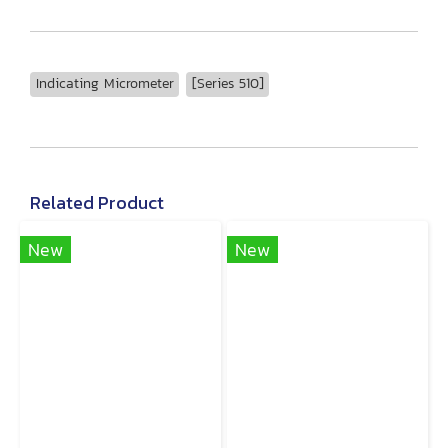
Indicating Micrometer
[Series 510]
Related Product
New
New