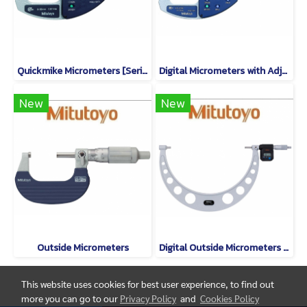
Quickmike Micrometers [Series 293]
Digital Micrometers with Adjustable Measuring Force [Series 227]
New
New
Outside Micrometers
Digital Outside Micrometers [Series 293]
This website uses cookies for best user experience, to find out
more you can go to our
Privacy Policy
and
Cookies Policy