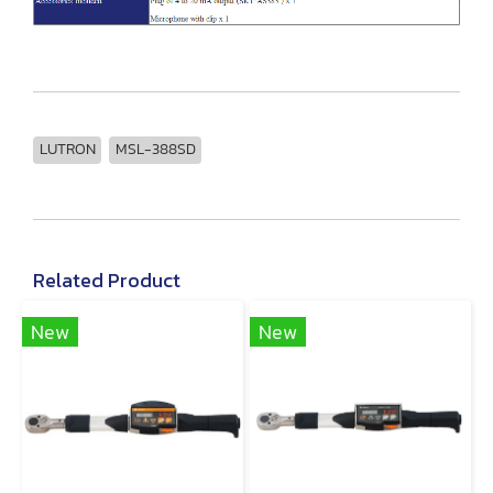
LUTRON
MSL-388SD
Related Product
New
New