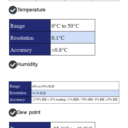
Temperature
Humidity
Dew point