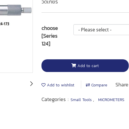
วัดเกียร์
choose
[Series
124]
Add to cart
Share
Add to wishlist
Compare
Categories :
,
Small Tools
MICROMETERS