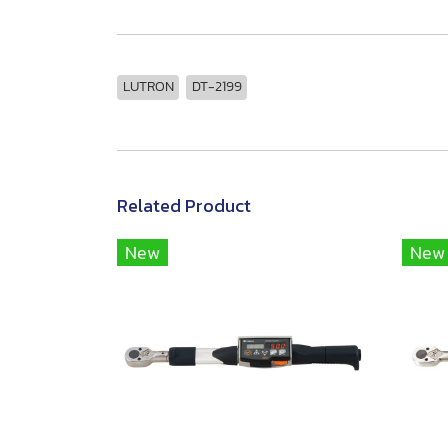
LUTRON
DT-2199
Related Product
New
New