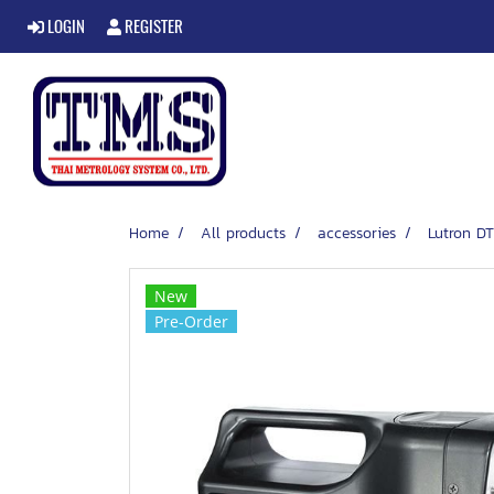
LOGIN
REGISTER
Home
All products
accessories
Lutron DT
New
Pre-Order