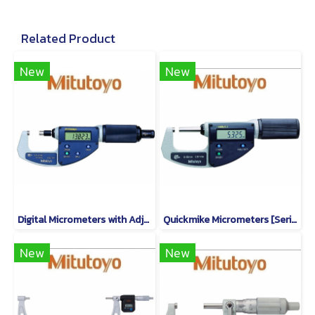
Related Product
New
New
Digital Micrometers with Adjustable Measuring Force [Series 227]
Quickmike Micrometers [Series 293]
New
New