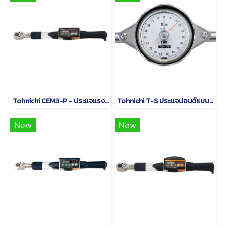
Tohnichi CEM3-P - ประแจแรงบิดดิจิตอลชนิดหัวเปลี่ยนได้
Tohnichi T-S ประแจปอนด์แบบหน้าปัดชนิดด้ามจับรูปตัว T
New
New