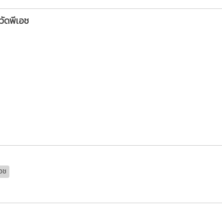
วัดพีเอช
เอช