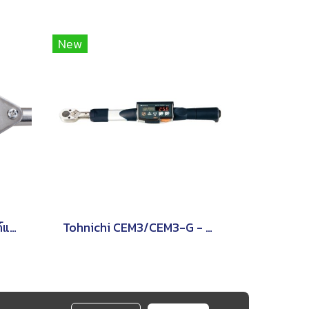
New
Tohnichi T-S ประแจปอนด์แบบหน้าปัดชนิดด้ามจับรูปตัว T
Tohnichi CEM3/CEM3-G - ประแจวัดแรงบิดแบบอ่านค่าโดยตรง