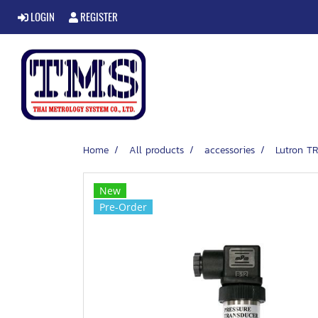
LOGIN
REGISTER
Home
All products
accessories
Lutron T
New
Pre-Order