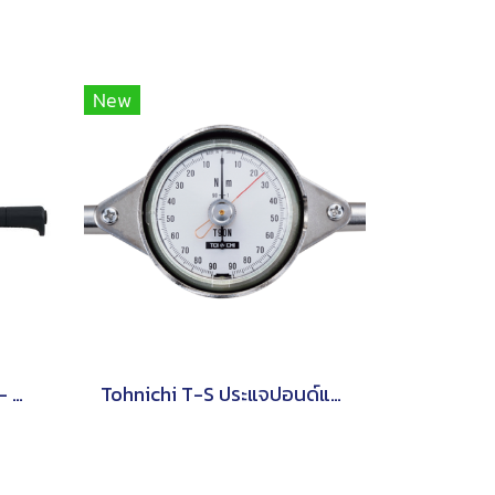
New
Tohnichi CTB2/CTB2-G - ประแจปอนด์แบบดิจิทัล
Tohnichi T-S ประแจปอนด์แบบหน้าปัดชนิดด้ามจับรูปตัว T