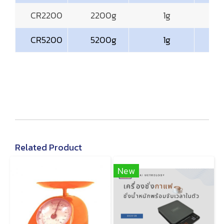
CR2200
2200g
1g
CR5200
5200g
1g
Related Product
New