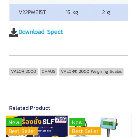
V22PWE15T
15 kg
2 g
19
Download Spect
VALOR 2000
OHAUS
VALOR® 2000 Weighing Scales
Related Product
New
New
Best Seller
Best Seller