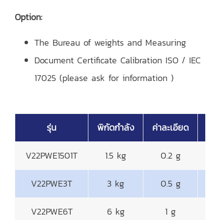
Option:
The Bureau of weights and Measuring
Document Certificate Calibration ISO / IEC
17025 (please ask for information )
รุ่น
พิกัดกำลัง
ค่าละเอียด
จา
V22PWE1501T
1.5 kg
0.2 g
19
V22PWE3T
3 kg
0.5 g
19
V22PWE6T
6 kg
1 g
19