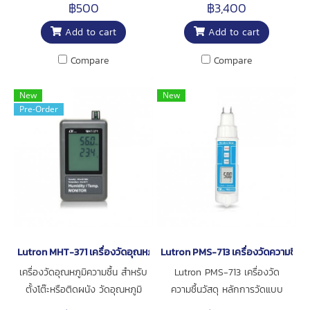
carrying case with sash(200
point และ Wet bulb วัดอุณหภูมิ
฿500
฿3,400
x 80 x 50 mm) สำหรับเครื่องวัด
อากาศ 0 ถึง 50℃
Add to cart
Add to cart
ยี่ห้อ Lutron
ความชื้นสัมพัทธ์ 10 ถึง 95%RH
มาตรฐาน ISO-9001, CE,
Compare
Compare
ICE1010 ยี่ห้อ Lutron
New
New
Pre-Order
Lutron MHT-371 เครื่องวัดอุณหภูมิและความชื้น
Lutron PMS-713 เครื่องวัดความชื้นวั
เครื่องวัดอุณหภูมิความชื้น สำหรับ
Lutron PMS-713 เครื่องวัด
ตั้งโต๊ะหรือติดผนัง วัดอุณหภูมิ
ความชื้นวัสดุ หลักการวัดแบบ
อากาศและความชื้นสัมพัทธ์ 0 ถึง
Conductive ช่วงการวัดความชื้น