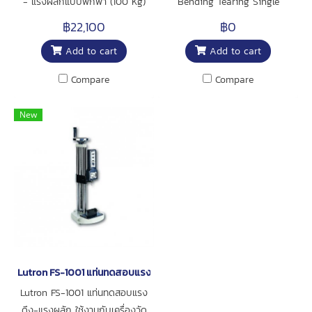
- แรงผลักแบบพกพา (100 Kg)
Bending Tearing Single
ช่วงการวัด: 100 Kg, 220 Lb,
Column Material Testing
฿22,100
฿0
980 Newton สามารเลือกแสดง
Machine Stroke 650mm
Add to cart
Add to cart
หน่วยการวัดได้ 3 หน่วย ฟังก์ชั่น
Peak, Hold, Zero, Positive,
Compare
Compare
Reverse display ฟังก์ชั่นแจ้ง
เตือนเมื่อแบตเตอรี่ต่ำ และ Over-
New
load Protection หน้าจอ LCD
ขนาดใหญ่ พร้อมไฟ backlight
รองรับการเชื่อมต่อ PC แบบ RS-
232, USB ยี่ห้อ Lutron
Lutron FS-1001 แท่นทดสอบแรงดึง-แรงผลัก
Lutron FS-1001 แท่นทดสอบแรง
ดึง-แรงผลัก ใช้งานกับเครื่องวัด