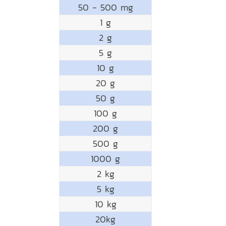
50 - 500 mg
1 g
2 g
5 g
10 g
20 g
50 g
100 g
200 g
500 g
1000 g
2 kg
5 kg
10 kg
20kg