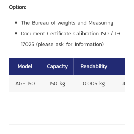
Option:
The Bureau of weights and Measuring
Document Certificate Calibration ISO / IEC
17025 (please ask for information)
Model
Capacity
Readability
P
AGF 150
150 kg
0.005 kg
400