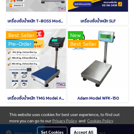
เครื่องชั่งน้ำหนัก T-BOSS Model TWI-700W
เครื่องชั่งน้ำหนัก SLF
Best Seller
New
Pre-Order
Best Seller
เครื่องชั่งน้ำหนัก TMG Model A12
Adam Model WFK-150
This website uses cookies for best user experience, to find out
more you can go to our
Privacy Policy
and
Cookies Policy
© Copyright thaimetrology.com 2026. All Rights Reserved.
Set Cookies
Accept All
Message Us
Add to cart