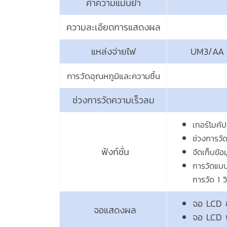
ค่าความแม่นยำ
ความละเอียดการแสดงผล
แหล่งจ่ายไฟ
UM3/AA ( 
การวัดอุณหภูมิและความชื้น
ช่วงการวัดความเร็วลม
เทอร์โมคั
ช่วงการวั
ฟังก์ชั่น
จัดเก็บข้
การวัดแบบส
การวัด 1 ว
จอ LCD ข
จอแสดงผล
จอ LCD พ