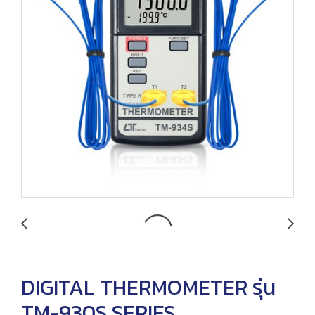
DIGITAL THERMOMETER รุ่น
TM-930S SERIES