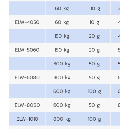
60 kg
10 g
300
ELW-4050
60 kg
10 g
400
150 kg
20 g
400
ELW-5060
150 kg
20 g
500
300 kg
50 g
500
ELW-6080
300 kg
50 g
600
600 kg
100 g
600
ELW-8080
600 kg
50 g
800
ELW-1010
800 kg
100 g
100