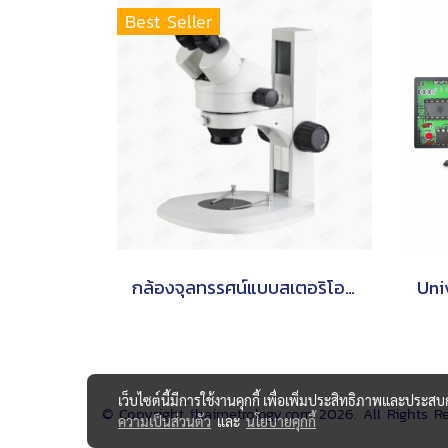
Best Seller
กล้องจุลทรรศน์แบบสเตอริโอซูม รุ่น BZ745-SL144
เว็บไซต์นี้มีการใช้งานคุกกี้ เพื่อเพิ่มประสิทธิภาพและประส
© Copyright thaimetrology.com 2026. All Rights R
ความเป็นส่วนตัว
และ
นโยบายคุกกี้