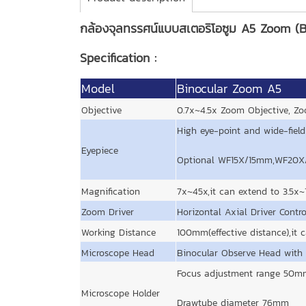
กล้องจุลทรรศน์แบบสเตอริโอซูม A5 Zoom (B
Specification :
Model
Binocular Zoom A5
Objective
0.7x~4.5x Zoom Objective, Zo
High eye-point and wide-fi
Eyepiece
Optional WF15X/15mm,WF20X/
Magnification
7x~45x,it can extend to 3.5x
Zoom Driver
Horizontal Axial Driver Contr
Working Distance
100mm(effective distance),i
Microscope Head
Binocular Observe Head with 4
Focus adjustment range 50mm,
Microscope Holder
Drawtube diameter 76mm