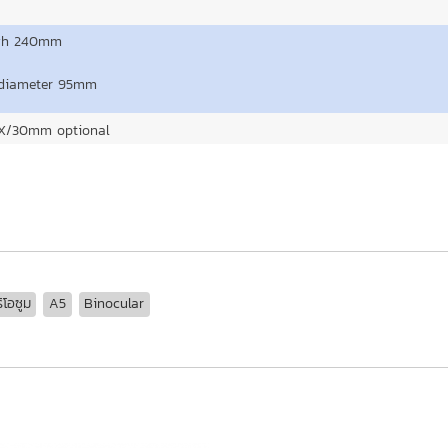
igh 240mm
 diameter 95mm
2X/30mm optional
โอซูม
A5
Binocular