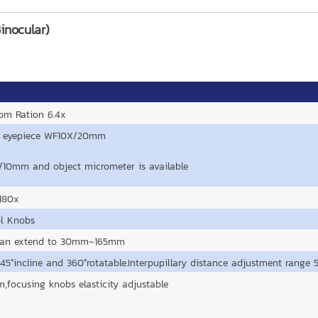
inocular)
om Ration 6.4x
eld eyepiece WF10X/20mm
10mm and object micrometer is available
~180x
ol Knobs
t can extend to 30mm~165mm
5°incline and 360°rotatable.Interpupillary distance adjustment range 
focusing knobs elasticity adjustable