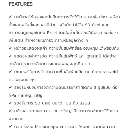
FEATURES
✔ มอนิเตอร์ข้อมูลและบันทึกค่าการวัดได้แบบ Real-Time พร้อม
ทั้งแสดงวันที่และเวลาที่ทำการบันทึกค่าไว้ใน SD Card และ
สามารถดูข้อมูลได้บน Excel โดยไม่จำเป็นต้องใช้โปรแกรมอื่น ๆ
เพิ่มเติม ทำให้ง่ายในการวิเคราะห์ข้อมูลต่าง ๆ
✔ หน้าจอแสดงผลค่า ความชื้นสัมพัทธ์และอุณหภูมิ ได้พร้อมกัน
✔ แสดงผลค่าการวัด ความชื้นสัมพัทธ์ และ อุณหภูมิ ได้อย่าง
ละเอียด รายละเอียดการแสดงผลสูงสุดถึง 0.1
✔ เซนเซอร์ในการวัดค่าความชื้นสัมพัทธ์มีความเที่ยงตรงและให้
ความแม่นยำสูง
✔ รองรับหน่วยการวัดความดันบรรยากาศได้ถึง 3 รูปแบบ คือ
hPa, mmHg, inHg
✔ รองรับการ SD Card ขนาด 1GB ถึง 32GB
✔ หน้าจอแสดงผล LCD ขนาดใหญ่ จึงสามารถอ่านค่าได้อย่าง
ง่ายดาย
✔ ตัวเครื่องมี Microcomputer circuit ให้ผลการวัดที่มีความ