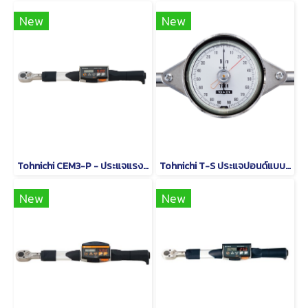
New
New
Tohnichi CEM3-P - ประแจแรงบิดดิจิตอลชนิดหัวเปลี่ยนได้
Tohnichi T-S ประแจปอนด์แบบหน้าปัดชนิดด้ามจับรูปตัว T
New
New