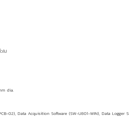
่วไป
mm dia.
UPCB-02), Data Acquisition Software (SW-U801-WIN), Data Logger 