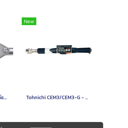
New
Tohnichi T-S ประแจปอนด์แบบหน้าปัดชนิดด้ามจับรูปตัว T
Tohnichi CEM3/CEM3-G - ประแจวัดแรงบิดแบบอ่านค่าโดยตรง