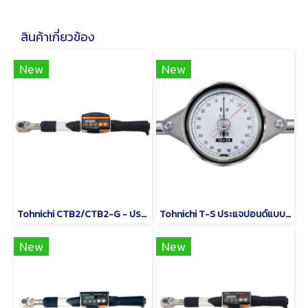
สินค้าเกี่ยวข้อง
New
New
Tohnichi CTB2/CTB2-G - ประแจปอนด์แบบดิจิทัล
Tohnichi T-S ประแจปอนด์แบบหน้าปัดชนิดด้ามจับรูปตัว T
New
New