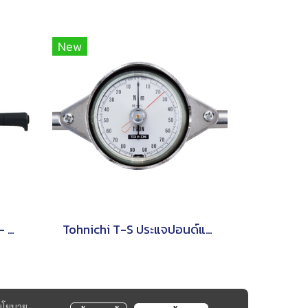
New
Tohnichi CTB2/CTB2-G - ประแจปอนด์แบบดิจิทัล
Tohnichi T-S ประแจปอนด์แบบหน้าปัดชนิดด้ามจับรูปตัว T
นโยบาย