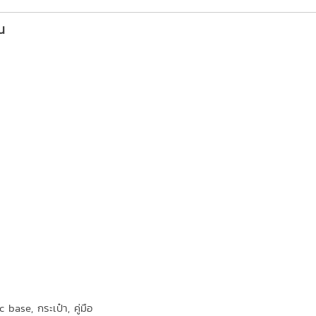
น
base, กระเป๋า, คู่มือ