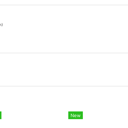
mm)
New