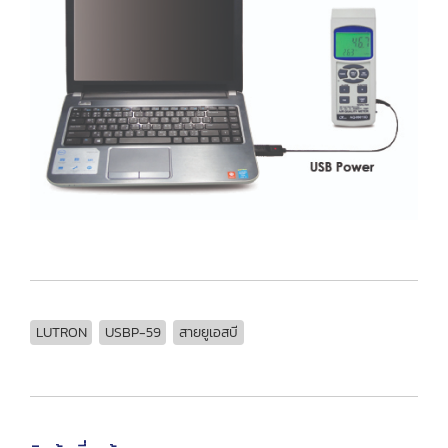
LUTRON
USBP-59
สายยูเอสบี