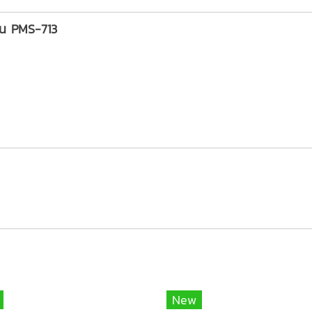
ุ่น PMS-713
New