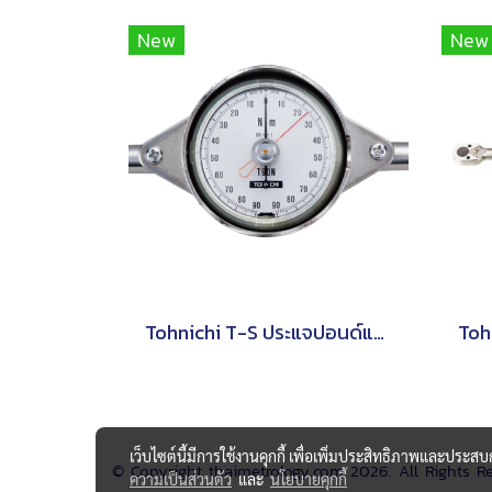
New
New
Tohnichi T-S ประแจปอนด์แบบหน้าปัดชนิดด้ามจับรูปตัว T
เว็บไซต์นี้มีการใช้งานคุกกี้ เพื่อเพิ่มประสิทธิภาพและประส
© Copyright thaimetrology.com 2026. All Rights R
ความเป็นส่วนตัว
และ
นโยบายคุกกี้