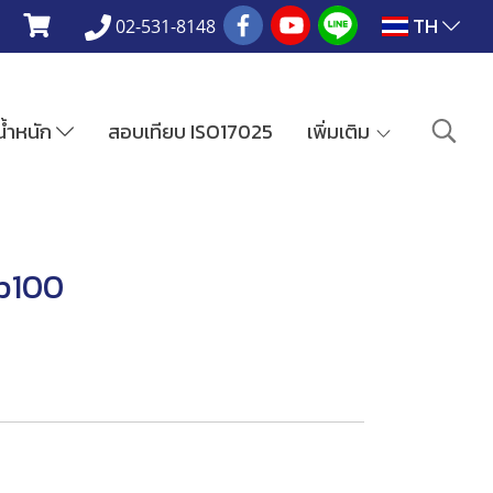
TH
02-531-8148
งน้ำหนัก
สอบเทียบ ISO17025
เพิ่มเติม
ab100