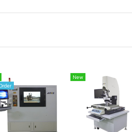
New
Order