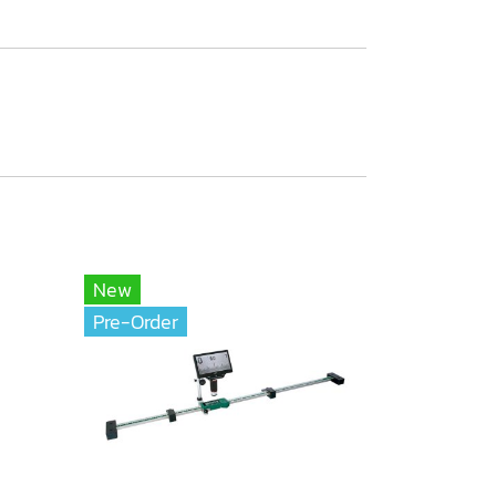
New
Pre-Order