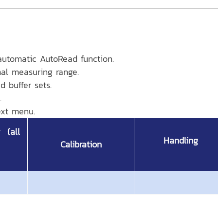
 automatic AutoRead function.
mal measuring range.
d buffer sets.
.
ext menu.
 (all
Handling
Calibration