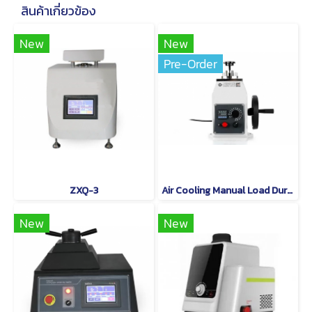
สินค้าเกี่ยวข้อง
New
New
Pre-Order
ZXQ-3
Air Cooling Manual Load Durable Metallographic Hot Mounting Press for Irregular Specimens
New
New