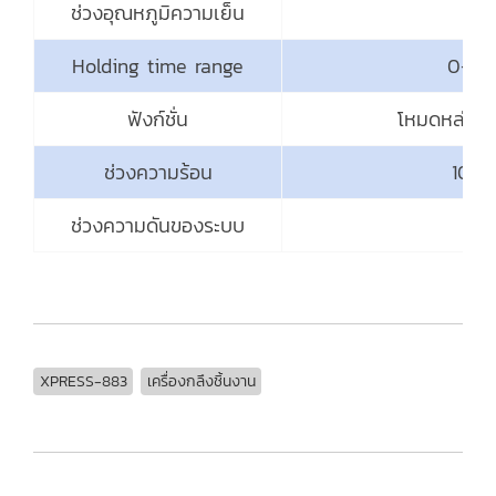
ช่วงอุณหภูมิความเย็น
20
Holding time range
0-999
ฟังก์ชั่น
โหมดหล่อเย็น
ช่วงความร้อน
100
ช่วงความดันของระบบ
0-
XPRESS-883
เครื่องกลึงชิ้นงาน