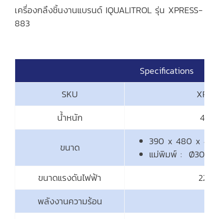
เครื่องกลึงชิ้นงานแบรนด์ IQUALITROL รุ่น XPRESS-
883
Specifications
SKU
XPRE
น้ำหนัก
48 ก
390 x 480 x 470 
ขนาด
แม่พิมพ์ : Ø30 มิ
ขนาดแรงดันไฟฟ้า
220V
พลังงานความร้อน
65