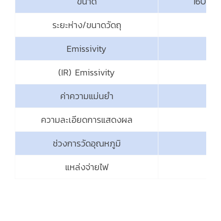
ขนาด
160 x 
ระยะห่าง/ขนาดวัดถุ
Emissivity
(IR) Emissivity
สาม
ค่าความแม่นยำ
±
ความละเอียดการแสดงผล
ช่วงการวัดอุณหภูมิ
-3
แหล่งจ่ายไฟ
แ