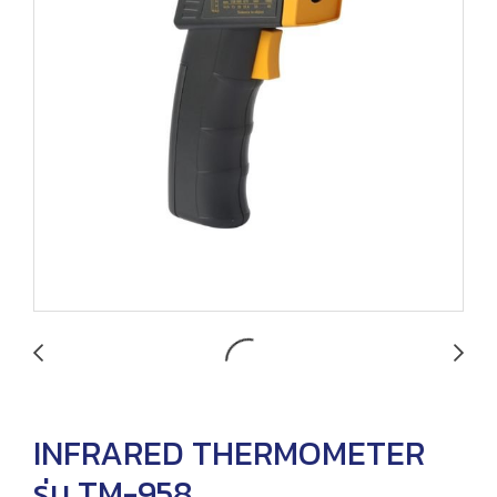
INFRARED THERMOMETER
รุ่น TM-958