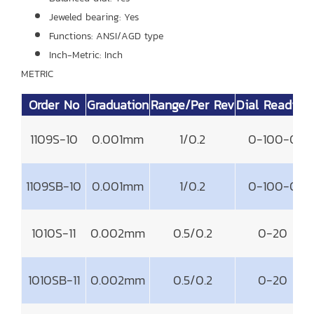
Jeweled bearing: Yes
Functions: ANSI/AGD type
Inch-Metric: Inch
METRIC
Order No
Graduation
Range/Per Rev
Dial Reading
1109S-10
0.001mm
1/0.2
0-100-0
1109SB-10
0.001mm
1/0.2
0-100-0
1010S-11
0.002mm
0.5/0.2
0-20
1010SB-11
0.002mm
0.5/0.2
0-20