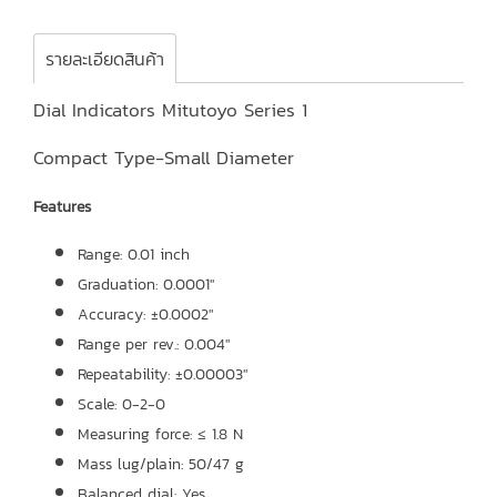
รายละเอียดสินค้า
Dial Indicators Mitutoyo Series 1
Compact Type-Small Diameter
Features
Range: 0.01 inch
Graduation: 0.0001″
Accuracy: ±0.0002″
Range per rev.: 0.004″
Repeatability: ±0.00003″
Scale: 0-2-0
Measuring force: ≤ 1.8 N
Mass lug/plain: 50/47 g
Balanced dial: Yes