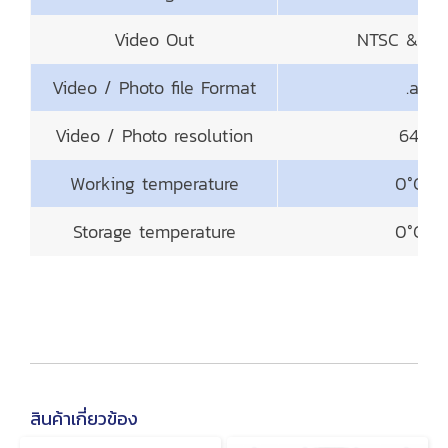
Video Out
NTSC & PA
Video / Photo file Format
.avi /
Video / Photo resolution
640 
Working temperature
0°C - 
Storage temperature
0°C - 
สินค้าเกี่ยวข้อง