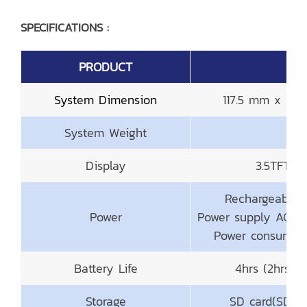
SPECIFICATIONS :
PRODUCT
F5
System Dimension
117.5 mm x 2
System Weight
38
Display
3.5TFT 
Rechargeable L
Power
Power supply AC 
Power consumpti
Battery Life
4hrs (2hrs ch
Storage
SD card(SDHC