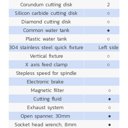
Corundum cutting disk
2
Silicon carbide cutting disk
○
Diamond cutting disk
○
Common water tank
●
Plastic water tank
○
304 stainless steel quick fixture
Left side
Vertical fixture
○
X axis feed clamp
○
Stepless speed for spindle
Electronic brake
Magnetic filter
○
Cutting fluid
●
Exhaust system
○
Open spanner, 30mm
●
Socket head wrench, 8mm
●