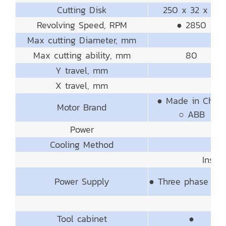
Cutting Disk
250 x 32 x 1.5
Revolving Speed, RPM
● 2850
Max cutting Diameter, mm
Max cutting ability, mm
80
Y travel, mm
X travel, mm
● Made in China
Motor Brand
○ ABB
Power
Cooling Method
Instal
Power Supply
● Three phase 38
A
Tool cabinet
●